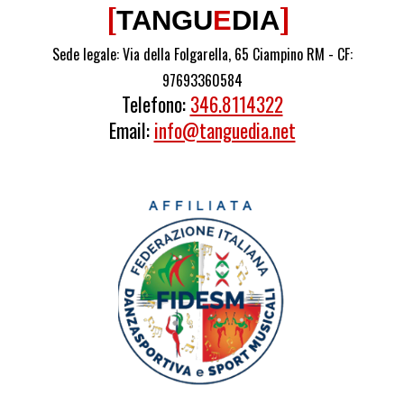
[
]
TANGU
E
DIA
Sede legale: Via della Folgarella, 65 Ciampino RM -
CF:
97693360584
Telefono:
346.8114322
Email:
info@tanguedia.net